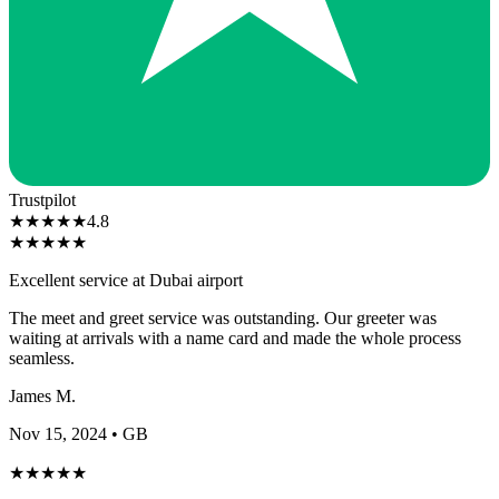
Trustpilot
★
★
★
★
★
4.8
★
★
★
★
★
Excellent service at Dubai airport
The meet and greet service was outstanding. Our greeter was
waiting at arrivals with a name card and made the whole process
seamless.
James M.
Nov 15, 2024
• GB
★
★
★
★
★