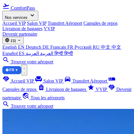
flight_takeoff
ComfortPass
expand_more
Nos services
Accueil VIP
Salon VIP
Transfert Aéroport
Capsules de repos
Livraison de bagages
VVIP
Devenir partenaire
language
expand_more
FR
English
EN
Deutsch
DE
Français
FR
Русский
RU
中文
中文
Español
ES
العربية
العربية
हिन्दी
हिन्दी
search
Trouver votre aéroport
🌐 FR ▾
handshake
chair
directions_car
airline_seat_individual_suite
Accueil VIP
Salon VIP
Transfert Aéroport
luggage
star
handshake
Capsules de repos
Livraison de bagages
VVIP
Devenir
travel_explore
partenaire
Tous les aéroports
search
Trouver votre aéroport