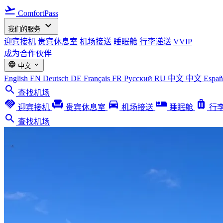
flight_takeoff
ComfortPass
expand_more
我们的服务
迎宾接机
贵宾休息室
机场接送
睡眠舱
行李递送
VVIP
成为合作伙伴
language
expand_more
中文
English
EN
Deutsch
DE
Français
FR
Русский
RU
中文
中文
Espa
search
查找机场
handshake
chair
directions_car
airline_seat_individual_suite
luggage
迎宾接机
贵宾休息室
机场接送
睡眠舱
行
search
查找机场