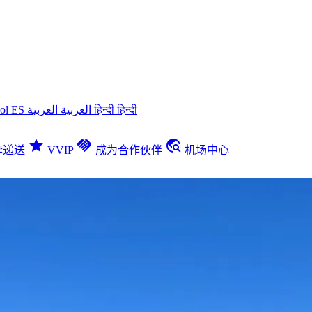
ñol
ES
العربية
العربية
हिन्दी
हिन्दी
star
handshake
travel_explore
李递送
VVIP
成为合作伙伴
机场中心