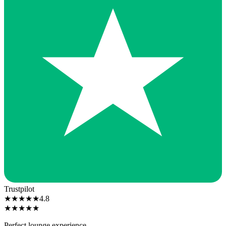
Trustpilot
★
★
★
★
★
4.8
★
★
★
★
★
Perfect lounge experience