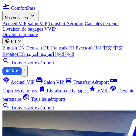
flight_takeoff
ComfortPass
expand_more
Nos services
Accueil VIP
Salon VIP
Transfert Aéroport
Capsules de repos
Livraison de bagages
VVIP
Devenir partenaire
language
expand_more
FR
English
EN
Deutsch
DE
Français
FR
Русский
RU
中文
中文
Español
ES
العربية
العربية
हिन्दी
हिन्दी
search
Trouver votre aéroport
🌐 FR ▾
handshake
chair
directions_car
airline_seat_individual_suite
Accueil VIP
Salon VIP
Transfert Aéroport
luggage
star
handshake
Capsules de repos
Livraison de bagages
VVIP
Devenir
travel_explore
partenaire
Tous les aéroports
search
Trouver votre aéroport