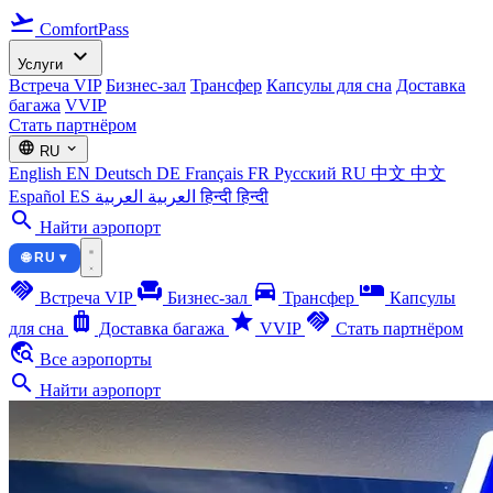
flight_takeoff
ComfortPass
expand_more
Услуги
Встреча VIP
Бизнес-зал
Трансфер
Капсулы для сна
Доставка
багажа
VVIP
Стать партнёром
language
expand_more
RU
English
EN
Deutsch
DE
Français
FR
Русский
RU
中文
中文
Español
ES
العربية
العربية
हिन्दी
हिन्दी
search
Найти аэропорт
🌐 RU ▾
handshake
chair
directions_car
airline_seat_individual_suite
Встреча VIP
Бизнес-зал
Трансфер
Капсулы
luggage
star
handshake
для сна
Доставка багажа
VVIP
Стать партнёром
travel_explore
Все аэропорты
search
Найти аэропорт