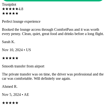
Trustpilot
★
★
★
★
★
4.8
★
★
★
★
★
Perfect lounge experience
Booked the lounge access through ComfortPass and it was worth
every penny. Clean, quiet, great food and drinks before a long flight.
Sarah K.
Nov 10, 2024
• US
★
★
★
★
★
Smooth transfer from airport
The private transfer was on time, the driver was professional and the
car was comfortable. Will definitely use again.
Ahmed R.
Nov 5, 2024
• AE
★
★
★
★
★