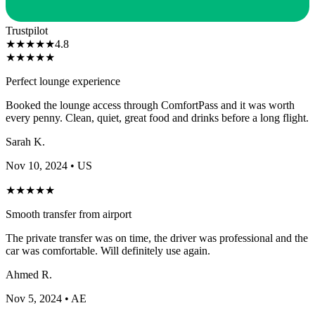
Trustpilot
★
★
★
★
★
4.8
★
★
★
★
★
Perfect lounge experience
Booked the lounge access through ComfortPass and it was worth
every penny. Clean, quiet, great food and drinks before a long flight.
Sarah K.
Nov 10, 2024
• US
★
★
★
★
★
Smooth transfer from airport
The private transfer was on time, the driver was professional and the
car was comfortable. Will definitely use again.
Ahmed R.
Nov 5, 2024
• AE