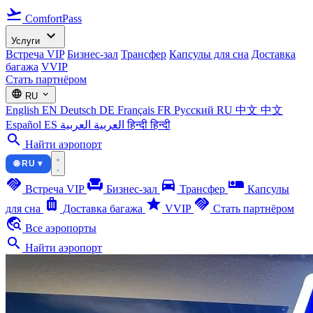
flight_takeoff
ComfortPass
expand_more
Услуги
Встреча VIP
Бизнес-зал
Трансфер
Капсулы для сна
Доставка
багажа
VVIP
Стать партнёром
language
expand_more
RU
English
EN
Deutsch
DE
Français
FR
Русский
RU
中文
中文
Español
ES
العربية
العربية
हिन्दी
हिन्दी
search
Найти аэропорт
🌐 RU ▾
handshake
chair
directions_car
airline_seat_individual_suite
Встреча VIP
Бизнес-зал
Трансфер
Капсулы
luggage
star
handshake
для сна
Доставка багажа
VVIP
Стать партнёром
travel_explore
Все аэропорты
search
Найти аэропорт