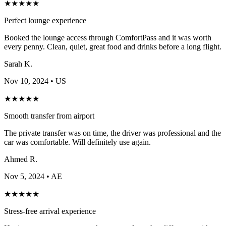
★
★
★
★
★
Perfect lounge experience
Booked the lounge access through ComfortPass and it was worth
every penny. Clean, quiet, great food and drinks before a long flight.
Sarah K.
Nov 10, 2024
• US
★
★
★
★
★
Smooth transfer from airport
The private transfer was on time, the driver was professional and the
car was comfortable. Will definitely use again.
Ahmed R.
Nov 5, 2024
• AE
★
★
★
★
★
Stress-free arrival experience