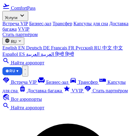
flight_takeoff
ComfortPass
expand_more
Услуги
Встреча VIP
Бизнес-зал
Трансфер
Капсулы для сна
Доставка
багажа
VVIP
Стать партнёром
language
expand_more
RU
English
EN
Deutsch
DE
Français
FR
Русский
RU
中文
中文
Español
ES
العربية
العربية
हिन्दी
हिन्दी
search
Найти аэропорт
🌐 RU ▾
handshake
chair
directions_car
airline_seat_individual_suite
Встреча VIP
Бизнес-зал
Трансфер
Капсулы
luggage
star
handshake
для сна
Доставка багажа
VVIP
Стать партнёром
travel_explore
Все аэропорты
search
Найти аэропорт