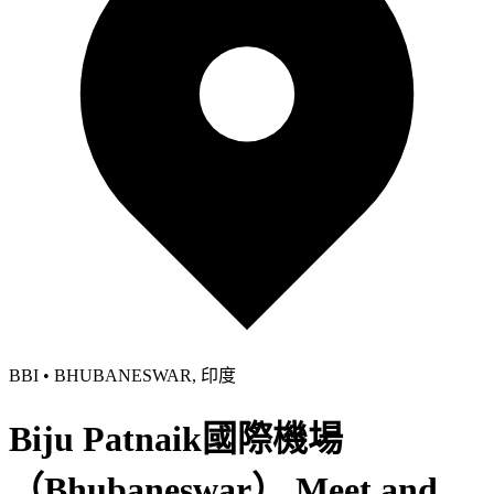
BBI • BHUBANESWAR, 印度
Biju Patnaik國際機場
（Bhubaneswar） Meet and