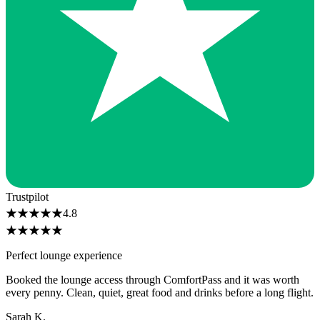
Trustpilot
★
★
★
★
★
4.8
★
★
★
★
★
Perfect lounge experience
Booked the lounge access through ComfortPass and it was worth
every penny. Clean, quiet, great food and drinks before a long flight.
Sarah K.