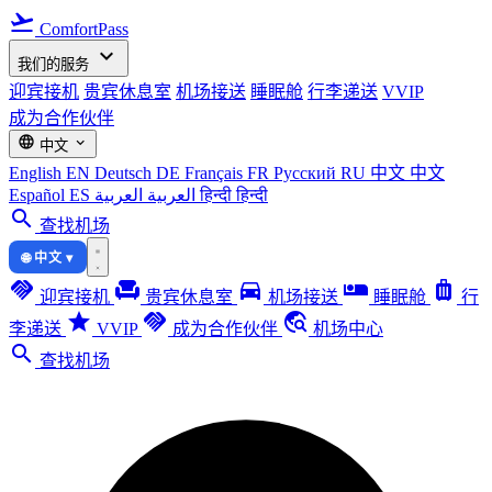
flight_takeoff
ComfortPass
expand_more
我们的服务
迎宾接机
贵宾休息室
机场接送
睡眠舱
行李递送
VVIP
成为合作伙伴
language
expand_more
中文
English
EN
Deutsch
DE
Français
FR
Русский
RU
中文
中文
Español
ES
العربية
العربية
हिन्दी
हिन्दी
search
查找机场
🌐 中文 ▾
handshake
chair
directions_car
airline_seat_individual_suite
luggage
迎宾接机
贵宾休息室
机场接送
睡眠舱
行
star
handshake
travel_explore
李递送
VVIP
成为合作伙伴
机场中心
search
查找机场