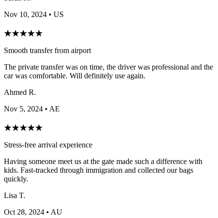
Nov 10, 2024
• US
★
★
★
★
★
Smooth transfer from airport
The private transfer was on time, the driver was professional and the
car was comfortable. Will definitely use again.
Ahmed R.
Nov 5, 2024
• AE
★
★
★
★
★
Stress-free arrival experience
Having someone meet us at the gate made such a difference with
kids. Fast-tracked through immigration and collected our bags
quickly.
Lisa T.
Oct 28, 2024
• AU