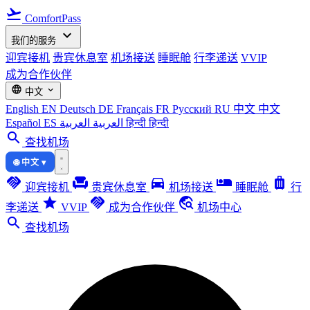
flight_takeoff
ComfortPass
expand_more
我们的服务
迎宾接机
贵宾休息室
机场接送
睡眠舱
行李递送
VVIP
成为合作伙伴
language
expand_more
中文
English
EN
Deutsch
DE
Français
FR
Русский
RU
中文
中文
Español
ES
العربية
العربية
हिन्दी
हिन्दी
search
查找机场
🌐 中文 ▾
handshake
chair
directions_car
airline_seat_individual_suite
luggage
迎宾接机
贵宾休息室
机场接送
睡眠舱
行
star
handshake
travel_explore
李递送
VVIP
成为合作伙伴
机场中心
search
查找机场