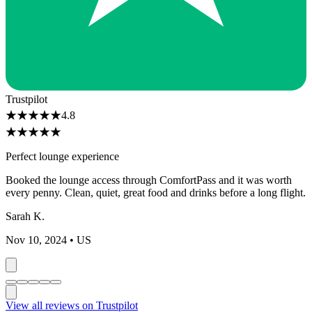
Trustpilot
★
★
★
★
★
4.8
★
★
★
★
★
Perfect lounge experience
Booked the lounge access through ComfortPass and it was worth
every penny. Clean, quiet, great food and drinks before a long flight.
Sarah K.
Nov 10, 2024
• US
View all reviews on Trustpilot