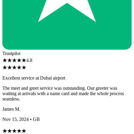
Trustpilot
★
★
★
★
★
4.8
★
★
★
★
★
Excellent service at Dubai airport
The meet and greet service was outstanding. Our greeter was
waiting at arrivals with a name card and made the whole process
seamless.
James M.
Nov 15, 2024
• GB
★
★
★
★
★