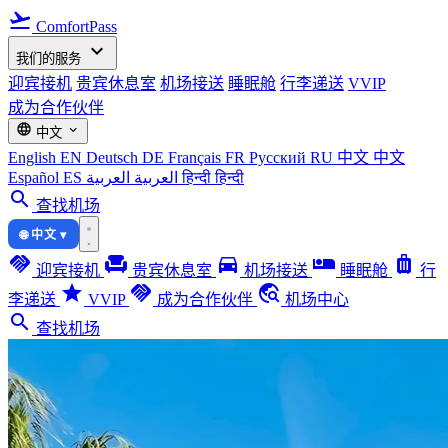
flight_takeoff
ComfortPass
expand_more
我们的服务
迎宾接机
贵宾休息室
机场接送
睡眠舱
行李递送
VVIP
成为合作伙伴
language
expand_more
中文
English
EN
Deutsch
DE
Français
FR
Русский
RU
中文
中文
Español
ES
العربية
العربية
हिन्दी
हिन्दी
search
查找机场
🌐 中文 ▾
handshake
chair
directions_car
airline_seat_individual_suite
luggage
迎宾接机
贵宾休息室
机场接送
睡眠舱
行
star
handshake
travel_explore
李递送
VVIP
成为合作伙伴
机场中心
search
查找机场