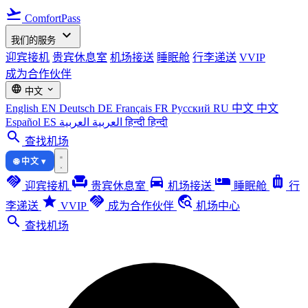
flight_takeoff
ComfortPass
expand_more
我们的服务
迎宾接机
贵宾休息室
机场接送
睡眠舱
行李递送
VVIP
成为合作伙伴
language
expand_more
中文
English
EN
Deutsch
DE
Français
FR
Русский
RU
中文
中文
Español
ES
العربية
العربية
हिन्दी
हिन्दी
search
查找机场
🌐 中文 ▾
handshake
chair
directions_car
airline_seat_individual_suite
luggage
迎宾接机
贵宾休息室
机场接送
睡眠舱
行
star
handshake
travel_explore
李递送
VVIP
成为合作伙伴
机场中心
search
查找机场