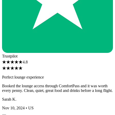
Trustpilot
★
★
★
★
★
4.8
★
★
★
★
★
Perfect lounge experience
Booked the lounge access through ComfortPass and it was worth
every penny. Clean, quiet, great food and drinks before a long flight.
Sarah K.
Nov 10, 2024
• US