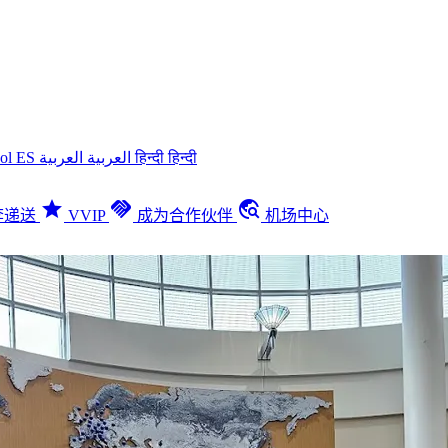
ñol
ES
العربية
العربية
हिन्दी
हिन्दी
star
handshake
travel_explore
李递送
VVIP
成为合作伙伴
机场中心