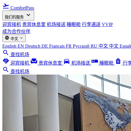
flight_takeoff
ComfortPass
expand_more
我们的服务
迎宾接机
贵宾休息室
机场接送
睡眠舱
行李递送
VVIP
成为合作伙伴
language
expand_more
中文
English
EN
Deutsch
DE
Français
FR
Русский
RU
中文
中文
Espa
search
查找机场
handshake
chair
directions_car
airline_seat_individual_suite
luggage
迎宾接机
贵宾休息室
机场接送
睡眠舱
行
search
查找机场