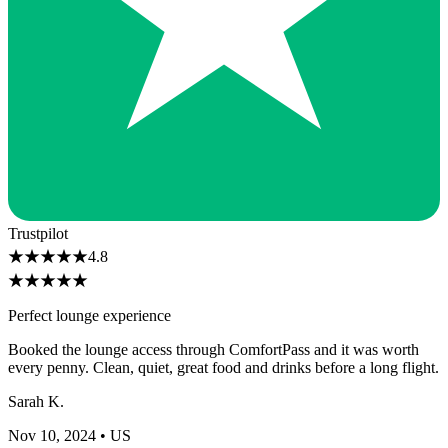
Trustpilot
★
★
★
★
★
4.8
★
★
★
★
★
Perfect lounge experience
Booked the lounge access through ComfortPass and it was worth
every penny. Clean, quiet, great food and drinks before a long flight.
Sarah K.
Nov 10, 2024
• US