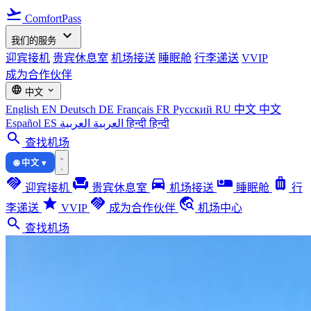
flight_takeoff
ComfortPass
expand_more
我们的服务
迎宾接机
贵宾休息室
机场接送
睡眠舱
行李递送
VVIP
成为合作伙伴
language
expand_more
中文
English
EN
Deutsch
DE
Français
FR
Русский
RU
中文
中文
Español
ES
العربية
العربية
हिन्दी
हिन्दी
search
查找机场
🌐 中文 ▾
handshake
chair
directions_car
airline_seat_individual_suite
luggage
迎宾接机
贵宾休息室
机场接送
睡眠舱
行
star
handshake
travel_explore
李递送
VVIP
成为合作伙伴
机场中心
search
查找机场