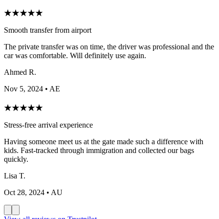
★
★
★
★
★
Smooth transfer from airport
The private transfer was on time, the driver was professional and the
car was comfortable. Will definitely use again.
Ahmed R.
Nov 5, 2024
• AE
★
★
★
★
★
Stress-free arrival experience
Having someone meet us at the gate made such a difference with
kids. Fast-tracked through immigration and collected our bags
quickly.
Lisa T.
Oct 28, 2024
• AU