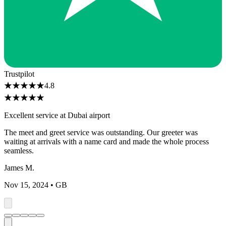
Trustpilot
★
★
★
★
★
4.8
★
★
★
★
★
Excellent service at Dubai airport
The meet and greet service was outstanding. Our greeter was
waiting at arrivals with a name card and made the whole process
seamless.
James M.
Nov 15, 2024
• GB