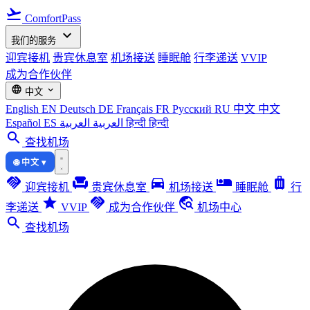
flight_takeoff
ComfortPass
expand_more
我们的服务
迎宾接机
贵宾休息室
机场接送
睡眠舱
行李递送
VVIP
成为合作伙伴
language
expand_more
中文
English
EN
Deutsch
DE
Français
FR
Русский
RU
中文
中文
Español
ES
العربية
العربية
हिन्दी
हिन्दी
search
查找机场
🌐 中文 ▾
handshake
chair
directions_car
airline_seat_individual_suite
luggage
迎宾接机
贵宾休息室
机场接送
睡眠舱
行
star
handshake
travel_explore
李递送
VVIP
成为合作伙伴
机场中心
search
查找机场