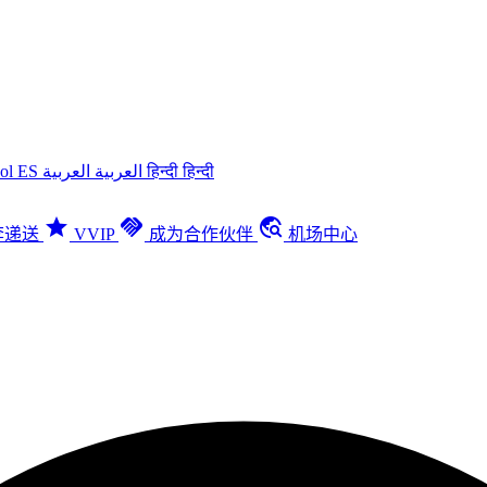
ñol
ES
العربية
العربية
हिन्दी
हिन्दी
star
handshake
travel_explore
李递送
VVIP
成为合作伙伴
机场中心