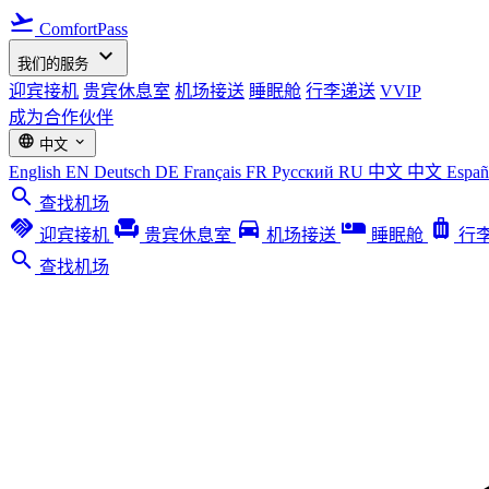
flight_takeoff
ComfortPass
expand_more
我们的服务
迎宾接机
贵宾休息室
机场接送
睡眠舱
行李递送
VVIP
成为合作伙伴
language
expand_more
中文
English
EN
Deutsch
DE
Français
FR
Русский
RU
中文
中文
Espa
search
查找机场
handshake
chair
directions_car
airline_seat_individual_suite
luggage
迎宾接机
贵宾休息室
机场接送
睡眠舱
行
search
查找机场