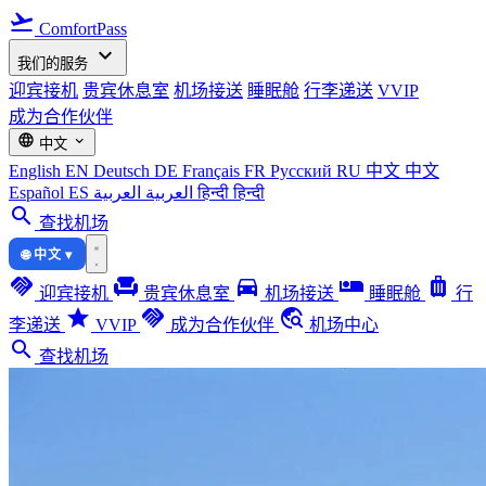
flight_takeoff
ComfortPass
expand_more
我们的服务
迎宾接机
贵宾休息室
机场接送
睡眠舱
行李递送
VVIP
成为合作伙伴
language
expand_more
中文
English
EN
Deutsch
DE
Français
FR
Русский
RU
中文
中文
Español
ES
العربية
العربية
हिन्दी
हिन्दी
search
查找机场
🌐 中文 ▾
handshake
chair
directions_car
airline_seat_individual_suite
luggage
迎宾接机
贵宾休息室
机场接送
睡眠舱
行
star
handshake
travel_explore
李递送
VVIP
成为合作伙伴
机场中心
search
查找机场