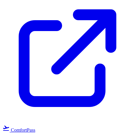
flight_takeoff
ComfortPass