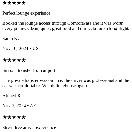
★
★
★
★
★
Perfect lounge experience
Booked the lounge access through ComfortPass and it was worth
every penny. Clean, quiet, great food and drinks before a long flight.
Sarah K.
Nov 10, 2024
• US
★
★
★
★
★
Smooth transfer from airport
The private transfer was on time, the driver was professional and the
car was comfortable. Will definitely use again.
Ahmed R.
Nov 5, 2024
• AE
★
★
★
★
★
Stress-free arrival experience