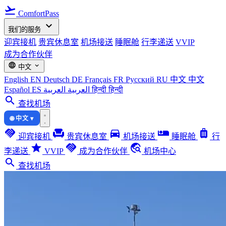
flight_takeoff
ComfortPass
expand_more
我们的服务
迎宾接机
贵宾休息室
机场接送
睡眠舱
行李递送
VVIP
成为合作伙伴
language
expand_more
中文
English
EN
Deutsch
DE
Français
FR
Русский
RU
中文
中文
Español
ES
العربية
العربية
हिन्दी
हिन्दी
search
查找机场
🌐 中文 ▾
handshake
chair
directions_car
airline_seat_individual_suite
luggage
迎宾接机
贵宾休息室
机场接送
睡眠舱
行
star
handshake
travel_explore
李递送
VVIP
成为合作伙伴
机场中心
search
查找机场