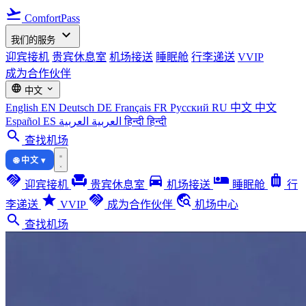
flight_takeoff
ComfortPass
expand_more
我们的服务
迎宾接机
贵宾休息室
机场接送
睡眠舱
行李递送
VVIP
成为合作伙伴
language
expand_more
中文
English
EN
Deutsch
DE
Français
FR
Русский
RU
中文
中文
Español
ES
العربية
العربية
हिन्दी
हिन्दी
search
查找机场
🌐 中文 ▾
handshake
chair
directions_car
airline_seat_individual_suite
luggage
迎宾接机
贵宾休息室
机场接送
睡眠舱
行
star
handshake
travel_explore
李递送
VVIP
成为合作伙伴
机场中心
search
查找机场