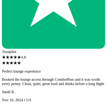
Trustpilot
★
★
★
★
★
4.8
★
★
★
★
★
Perfect lounge experience
Booked the lounge access through ComfortPass and it was worth
every penny. Clean, quiet, great food and drinks before a long flight.
Sarah K.
Nov 10, 2024
• US