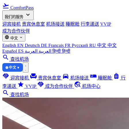
flight_takeoff
ComfortPass
expand_more
我们的服务
迎宾接机
贵宾休息室
机场接送
睡眠舱
行李递送
VVIP
成为合作伙伴
language
expand_more
中文
English
EN
Deutsch
DE
Français
FR
Русский
RU
中文
中文
Español
ES
العربية
العربية
हिन्दी
हिन्दी
search
查找机场
🌐 中文 ▾
handshake
chair
directions_car
airline_seat_individual_suite
luggage
迎宾接机
贵宾休息室
机场接送
睡眠舱
行
star
handshake
travel_explore
李递送
VVIP
成为合作伙伴
机场中心
search
查找机场