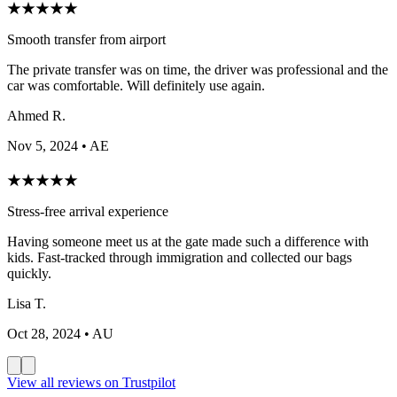
★
★
★
★
★
Smooth transfer from airport
The private transfer was on time, the driver was professional and the
car was comfortable. Will definitely use again.
Ahmed R.
Nov 5, 2024
• AE
★
★
★
★
★
Stress-free arrival experience
Having someone meet us at the gate made such a difference with
kids. Fast-tracked through immigration and collected our bags
quickly.
Lisa T.
Oct 28, 2024
• AU
View all reviews on Trustpilot