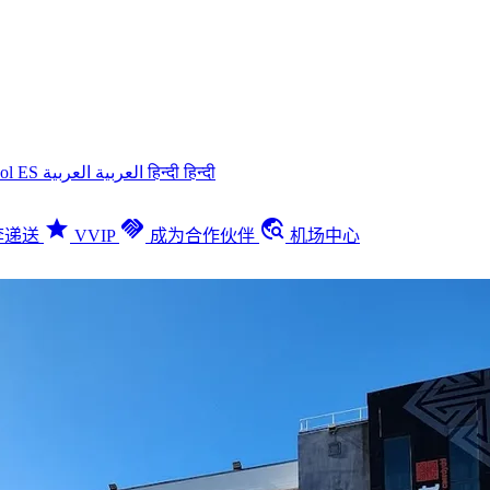
ñol
ES
العربية
العربية
हिन्दी
हिन्दी
star
handshake
travel_explore
李递送
VVIP
成为合作伙伴
机场中心