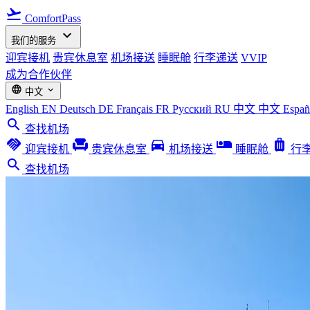
flight_takeoff
ComfortPass
expand_more
我们的服务
迎宾接机
贵宾休息室
机场接送
睡眠舱
行李递送
VVIP
成为合作伙伴
language
expand_more
中文
English
EN
Deutsch
DE
Français
FR
Русский
RU
中文
中文
Espa
search
查找机场
handshake
chair
directions_car
airline_seat_individual_suite
luggage
迎宾接机
贵宾休息室
机场接送
睡眠舱
行
search
查找机场