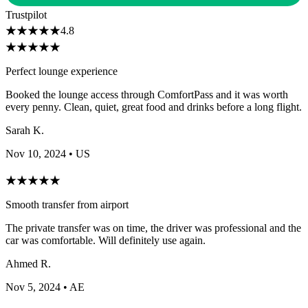
Trustpilot
★
★
★
★
★
4.8
★
★
★
★
★
Perfect lounge experience
Booked the lounge access through ComfortPass and it was worth
every penny. Clean, quiet, great food and drinks before a long flight.
Sarah K.
Nov 10, 2024
• US
★
★
★
★
★
Smooth transfer from airport
The private transfer was on time, the driver was professional and the
car was comfortable. Will definitely use again.
Ahmed R.
Nov 5, 2024
• AE