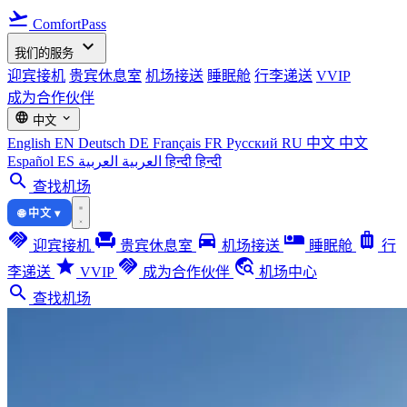
flight_takeoff
ComfortPass
expand_more
我们的服务
迎宾接机
贵宾休息室
机场接送
睡眠舱
行李递送
VVIP
成为合作伙伴
language
expand_more
中文
English
EN
Deutsch
DE
Français
FR
Русский
RU
中文
中文
Español
ES
العربية
العربية
हिन्दी
हिन्दी
search
查找机场
🌐 中文 ▾
handshake
chair
directions_car
airline_seat_individual_suite
luggage
迎宾接机
贵宾休息室
机场接送
睡眠舱
行
star
handshake
travel_explore
李递送
VVIP
成为合作伙伴
机场中心
search
查找机场