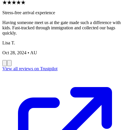
★
★
★
★
★
Stress-free arrival experience
Having someone meet us at the gate made such a difference with
kids. Fast-tracked through immigration and collected our bags
quickly.
Lisa T.
Oct 28, 2024
• AU
View all reviews on Trustpilot