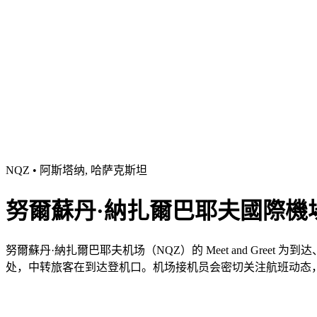
NQZ • 阿斯塔纳, 哈萨克斯坦
努爾蘇丹·納扎爾巴耶夫國際機場（Ast
努爾蘇丹·納扎爾巴耶夫机场（NQZ）的 Meet and Gr
处，中转旅客在到达登机口。机场接机员会密切关注航班动态，并协