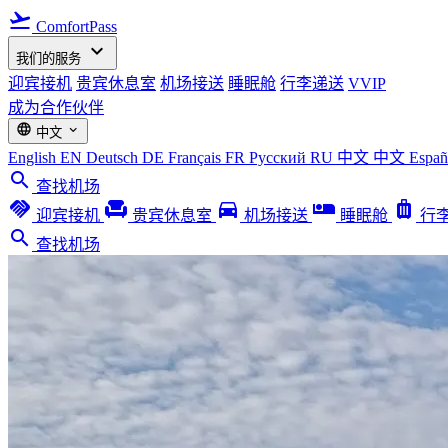
flight_takeoff
ComfortPass
expand_more
我们的服务
迎宾接机
贵宾休息室
机场接送
睡眠舱
行李递送
VVIP
成为合作伙伴
language
expand_more
中文
English
EN
Deutsch
DE
Français
FR
Русский
RU
中文
中文
Espa
search
查找机场
handshake
chair
directions_car
airline_seat_individual_suite
luggage
迎宾接机
贵宾休息室
机场接送
睡眠舱
行
search
查找机场