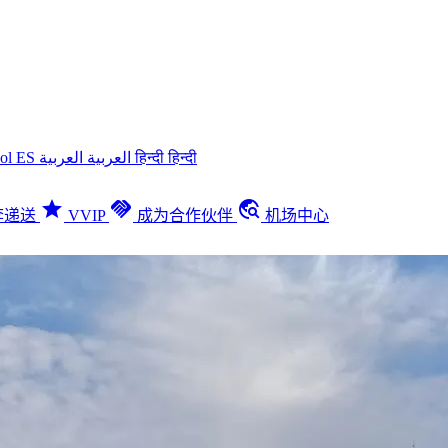
ñol
ES
العربية
العربية
हिन्दी
हिन्दी
star
handshake
travel_explore
李递送
VVIP
成为合作伙伴
机场中心