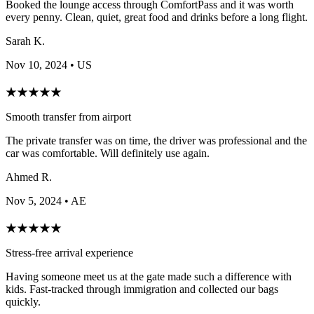
Booked the lounge access through ComfortPass and it was worth
every penny. Clean, quiet, great food and drinks before a long flight.
Sarah K.
Nov 10, 2024
• US
★
★
★
★
★
Smooth transfer from airport
The private transfer was on time, the driver was professional and the
car was comfortable. Will definitely use again.
Ahmed R.
Nov 5, 2024
• AE
★
★
★
★
★
Stress-free arrival experience
Having someone meet us at the gate made such a difference with
kids. Fast-tracked through immigration and collected our bags
quickly.