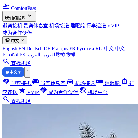
flight_takeoff
ComfortPass
expand_more
我们的服务
迎宾接机
贵宾休息室
机场接送
睡眠舱
行李递送
VVIP
成为合作伙伴
language
expand_more
中文
English
EN
Deutsch
DE
Français
FR
Русский
RU
中文
中文
Español
ES
العربية
العربية
हिन्दी
हिन्दी
search
查找机场
🌐 中文 ▾
handshake
chair
directions_car
airline_seat_individual_suite
luggage
迎宾接机
贵宾休息室
机场接送
睡眠舱
行
star
handshake
travel_explore
李递送
VVIP
成为合作伙伴
机场中心
search
查找机场