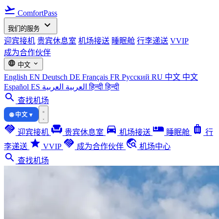
flight_takeoff
ComfortPass
expand_more
我们的服务
迎宾接机
贵宾休息室
机场接送
睡眠舱
行李递送
VVIP
成为合作伙伴
language
expand_more
中文
English
EN
Deutsch
DE
Français
FR
Русский
RU
中文
中文
Español
ES
العربية
العربية
हिन्दी
हिन्दी
search
查找机场
🌐 中文 ▾
handshake
chair
directions_car
airline_seat_individual_suite
luggage
迎宾接机
贵宾休息室
机场接送
睡眠舱
行
star
handshake
travel_explore
李递送
VVIP
成为合作伙伴
机场中心
search
查找机场