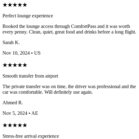
★
★
★
★
★
Perfect lounge experience
Booked the lounge access through ComfortPass and it was worth
every penny. Clean, quiet, great food and drinks before a long flight.
Sarah K.
Nov 10, 2024
• US
★
★
★
★
★
Smooth transfer from airport
The private transfer was on time, the driver was professional and the
car was comfortable. Will definitely use again.
Ahmed R.
Nov 5, 2024
• AE
★
★
★
★
★
Stress-free arrival experience