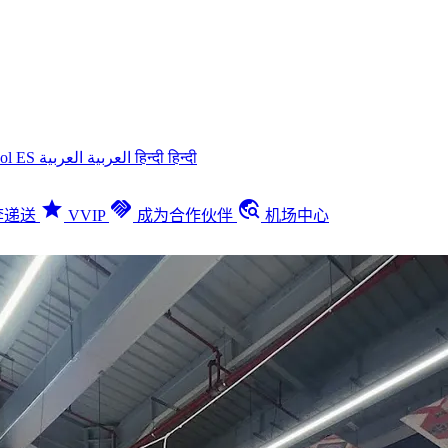
ñol
ES
العربية
العربية
हिन्दी
हिन्दी
star
handshake
travel_explore
李递送
VVIP
成为合作伙伴
机场中心