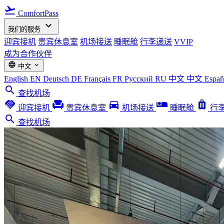
flight_takeoff
ComfortPass
expand_more
我们的服务
迎宾接机
贵宾休息室
机场接送
睡眠舱
行李递送
VVIP
成为合作伙伴
language
expand_more
中文
English
EN
Deutsch
DE
Français
FR
Русский
RU
中文
中文
Espa
search
查找机场
handshake
chair
directions_car
airline_seat_individual_suite
luggage
迎宾接机
贵宾休息室
机场接送
睡眠舱
行
search
查找机场