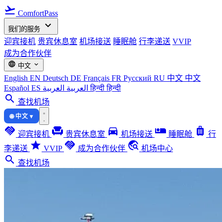
flight_takeoff
ComfortPass
expand_more
我们的服务
迎宾接机
贵宾休息室
机场接送
睡眠舱
行李递送
VVIP
成为合作伙伴
language
expand_more
中文
English
EN
Deutsch
DE
Français
FR
Русский
RU
中文
中文
Español
ES
العربية
العربية
हिन्दी
हिन्दी
search
查找机场
🌐 中文 ▾
handshake
chair
directions_car
airline_seat_individual_suite
luggage
迎宾接机
贵宾休息室
机场接送
睡眠舱
行
star
handshake
travel_explore
李递送
VVIP
成为合作伙伴
机场中心
search
查找机场