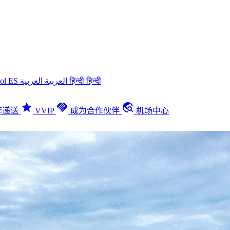
ñol
ES
العربية
العربية
हिन्दी
हिन्दी
star
handshake
travel_explore
李递送
VVIP
成为合作伙伴
机场中心