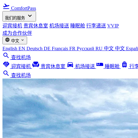
flight_takeoff
ComfortPass
expand_more
我们的服务
迎宾接机
贵宾休息室
机场接送
睡眠舱
行李递送
VVIP
成为合作伙伴
language
expand_more
中文
English
EN
Deutsch
DE
Français
FR
Русский
RU
中文
中文
Espa
search
查找机场
handshake
chair
directions_car
airline_seat_individual_suite
luggage
迎宾接机
贵宾休息室
机场接送
睡眠舱
行
search
查找机场