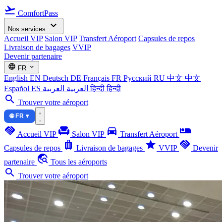
flight_takeoff
ComfortPass
expand_more
Nos services
Accueil VIP
Salon VIP
Transfert Aéroport
Capsules de repos
Livraison de bagages
VVIP
Devenir partenaire
language
expand_more
FR
English
EN
Deutsch
DE
Français
FR
Русский
RU
中文
中文
Español
ES
العربية
العربية
हिन्दी
हिन्दी
search
Trouver votre aéroport
🌐 FR ▾
handshake
chair
directions_car
airline_seat_individual_suite
Accueil VIP
Salon VIP
Transfert Aéroport
luggage
star
handshake
Capsules de repos
Livraison de bagages
VVIP
Devenir
travel_explore
partenaire
Tous les aéroports
search
Trouver votre aéroport