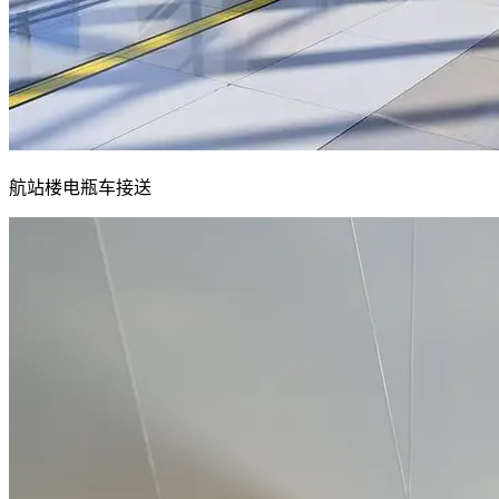
航站楼电瓶车接送