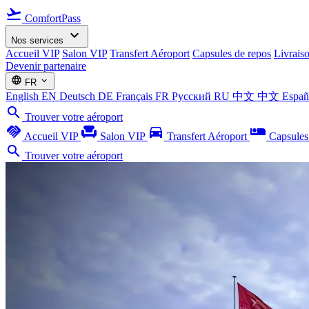
flight_takeoff
ComfortPass
expand_more
Nos services
Accueil VIP
Salon VIP
Transfert Aéroport
Capsules de repos
Livrais
Devenir partenaire
language
expand_more
FR
English
EN
Deutsch
DE
Français
FR
Русский
RU
中文
中文
Espa
search
Trouver votre aéroport
handshake
chair
directions_car
airline_seat_individual_suite
Accueil VIP
Salon VIP
Transfert Aéroport
Capsules
search
Trouver votre aéroport