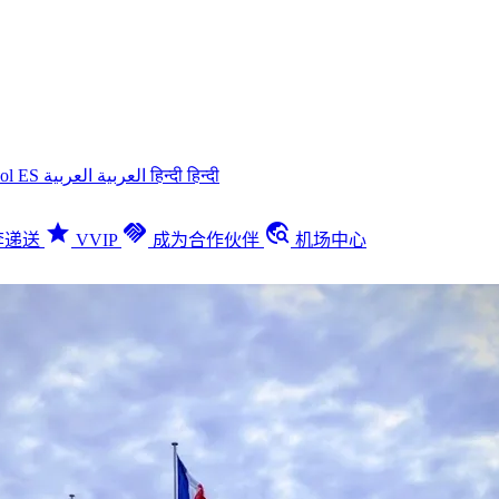
ñol
ES
العربية
العربية
हिन्दी
हिन्दी
star
handshake
travel_explore
李递送
VVIP
成为合作伙伴
机场中心