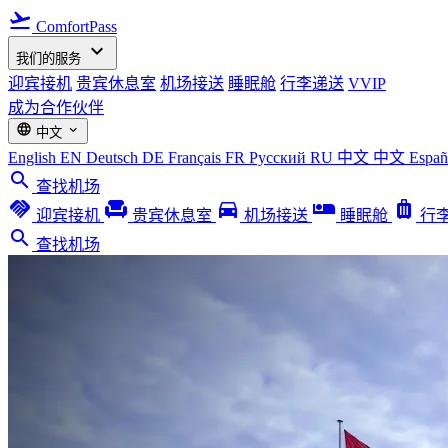
flight_takeoff
ComfortPass
expand_more
我们的服务
迎宾接机
贵宾休息室
机场接送
睡眠舱
行李递送
VVIP
成为合作伙伴
language
expand_more
中文
English
EN
Deutsch
DE
Français
FR
Русский
RU
中文
中文
Espa
search
查找机场
handshake
chair
directions_car
airline_seat_individual_suite
luggage
迎宾接机
贵宾休息室
机场接送
睡眠舱
行
search
查找机场