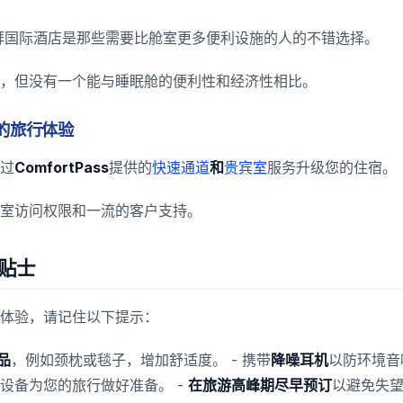
迪拜国际酒店是那些需要比舱室更多便利设施的人的不错选择。
，但没有一个能与睡眠舱的便利性和经济性相比。
您的旅行体验
过
ComfortPass
提供的
快速通道
和
贵宾室
服务升级您的住宿。
室访问权限和一流的客户支持。
贴士
体验，请记住以下提示：
品
，例如颈枕或毯子，增加舒适度。 - 携带
降噪耳机
以防环境音
设备为您的旅行做好准备。 -
在旅游高峰期尽早预订
以避免失