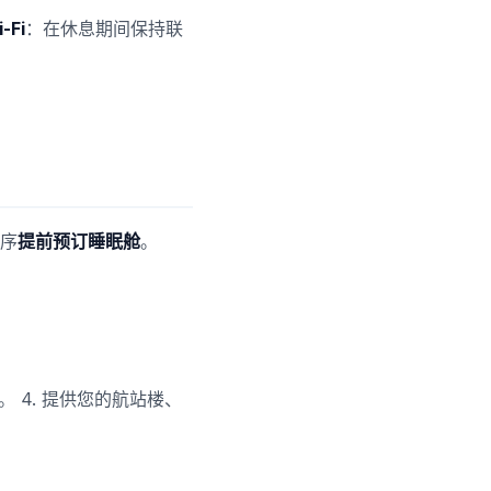
-Fi
：在休息期间保持联
序
提前预订睡眠舱
。
。 4. 提供您的航站楼、