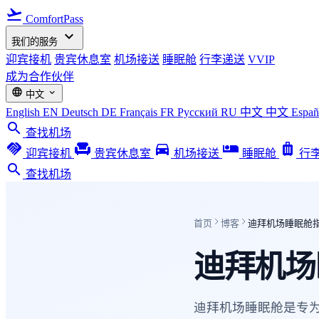
flight_takeoff
ComfortPass
expand_more
我们的服务
迎宾接机
贵宾休息室
机场接送
睡眠舱
行李递送
VVIP
成为合作伙伴
language
expand_more
中文
English
EN
Deutsch
DE
Français
FR
Русский
RU
中文
中文
Espa
search
查找机场
handshake
chair
directions_car
airline_seat_individual_suite
luggage
迎宾接机
贵宾休息室
机场接送
睡眠舱
行
search
查找机场
首页
博客
迪拜机场睡眠舱
迪拜机场
迪拜机场睡眠舱是专