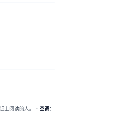
赶上阅读的人。 -
空调
：