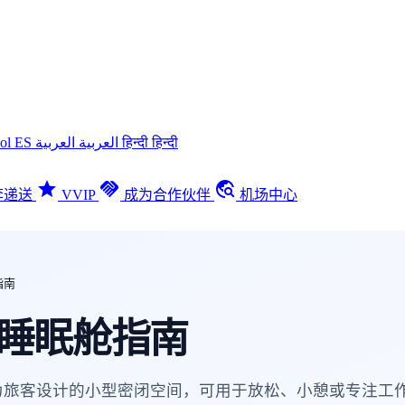
ñol
ES
العربية
العربية
हिन्दी
हिन्दी
star
handshake
travel_explore
李递送
VVIP
成为合作伙伴
机场中心
指南
睡眠舱指南
为旅客设计的小型密闭空间，可用于放松、小憩或专注工