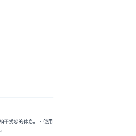
响干扰您的休息。 - 使用
望。