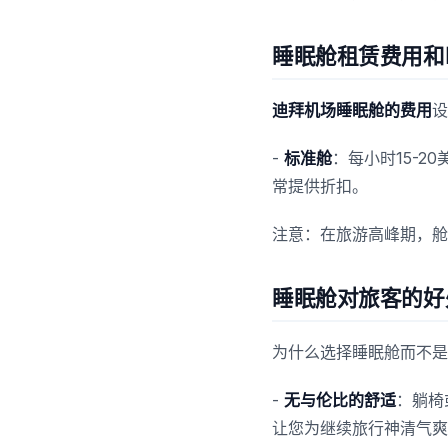
睡眠舱租赁费用和
迪拜机场睡眠舱的费用
设
-
标准舱
：每小时15-20
常提供折扣。
注意：在旅游高峰期，舱
睡眠舱对旅客的好
为什么选择睡眠舱而不是
-
无与伦比的舒适
：躺椅
让您为继续旅行神清气爽