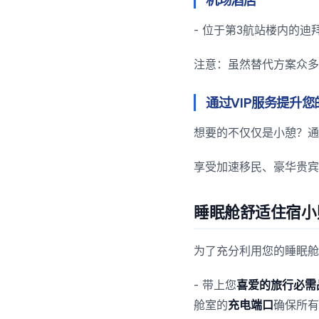
- 位于第3航站楼内的
注意：虽然替代方案众多
通过VIP服务提升
想要的不仅仅是小憩？通
享受加速移民、豪华贵宾
睡眠舱舒适住宿小
为了充分利用您的睡眠舱
- 带上您
喜爱的旅行必需
舱室的
充电端口
确保所有