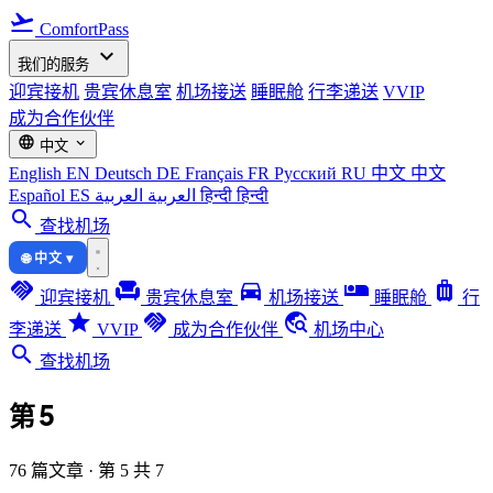
flight_takeoff
ComfortPass
expand_more
我们的服务
迎宾接机
贵宾休息室
机场接送
睡眠舱
行李递送
VVIP
成为合作伙伴
language
expand_more
中文
English
EN
Deutsch
DE
Français
FR
Русский
RU
中文
中文
Español
ES
العربية
العربية
हिन्दी
हिन्दी
search
查找机场
🌐 中文 ▾
handshake
chair
directions_car
airline_seat_individual_suite
luggage
迎宾接机
贵宾休息室
机场接送
睡眠舱
行
star
handshake
travel_explore
李递送
VVIP
成为合作伙伴
机场中心
search
查找机场
第 5
76 篇文章 · 第 5 共 7