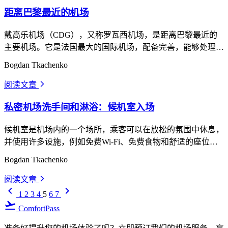
距离巴黎最近的机场
戴高乐机场（CDG），又称罗瓦西机场，是距离巴黎最近的
主要机场。它是法国最大的国际机场，配备完善，能够处理每
年数百万旅客的航班。距离巴黎：CDG位于城市中心东北方
Bogdan Tkachenko
向约25公里（15.5英里处）
阅读文章
arrow_forward_ios
私密机场洗手间和淋浴：候机室入场
候机室是机场内的一个场所，乘客可以在放松的氛围中休息，
并使用许多设施，例如免费Wi-Fi、免费食物和舒适的座位。
根据具体的机场，有许多候机室类型可供选择，如普通候机室
Bogdan Tkachenko
和VIP候机室。
阅读文章
arrow_forward_ios
keyboard_arrow_left
keyboard_arrow_right
1
2
3
4
5
6
7
flight_takeoff
ComfortPass