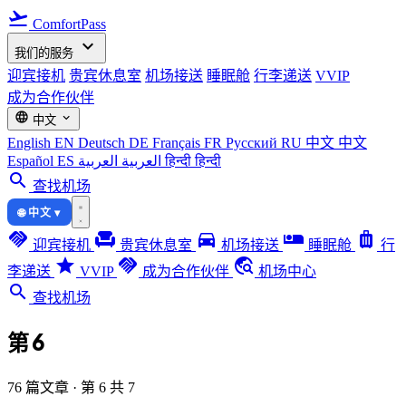
flight_takeoff
ComfortPass
expand_more
我们的服务
迎宾接机
贵宾休息室
机场接送
睡眠舱
行李递送
VVIP
成为合作伙伴
language
expand_more
中文
English
EN
Deutsch
DE
Français
FR
Русский
RU
中文
中文
Español
ES
العربية
العربية
हिन्दी
हिन्दी
search
查找机场
🌐 中文 ▾
handshake
chair
directions_car
airline_seat_individual_suite
luggage
迎宾接机
贵宾休息室
机场接送
睡眠舱
行
star
handshake
travel_explore
李递送
VVIP
成为合作伙伴
机场中心
search
查找机场
第 6
76 篇文章 · 第 6 共 7