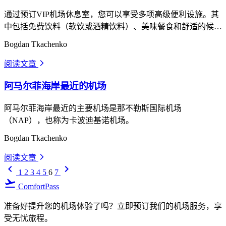
通过预订VIP机场休息室，您可以享受多项高级便利设施。其
中包括免费饮料（软饮或酒精饮料）、美味餐食和舒适的候机
区。
Bogdan Tkachenko
阅读文章
arrow_forward_ios
阿马尔菲海岸最近的机场
阿马尔菲海岸最近的主要机场是那不勒斯国际机场
（NAP），也称为卡波迪基诺机场。
Bogdan Tkachenko
阅读文章
arrow_forward_ios
keyboard_arrow_left
keyboard_arrow_right
1
2
3
4
5
6
7
flight_takeoff
ComfortPass
准备好提升您的机场体验了吗？立即预订我们的机场服务，享
受无忧旅程。