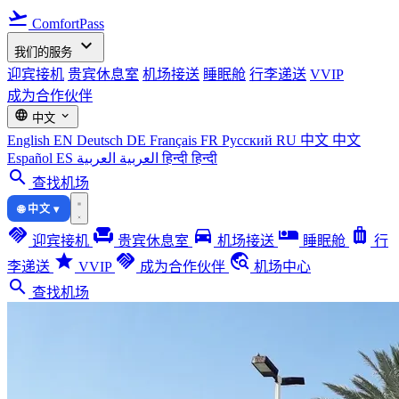
flight_takeoff
ComfortPass
expand_more
我们的服务
迎宾接机
贵宾休息室
机场接送
睡眠舱
行李递送
VVIP
成为合作伙伴
language
expand_more
中文
English
EN
Deutsch
DE
Français
FR
Русский
RU
中文
中文
Español
ES
العربية
العربية
हिन्दी
हिन्दी
search
查找机场
🌐 中文 ▾
handshake
chair
directions_car
airline_seat_individual_suite
luggage
迎宾接机
贵宾休息室
机场接送
睡眠舱
行
star
handshake
travel_explore
李递送
VVIP
成为合作伙伴
机场中心
search
查找机场