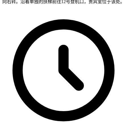
向右转。沿着单独的扶梯前往12号登机口，贵宾室位于该处。