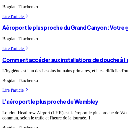
Bogdan Tkachenko
Lire l'article
arrow_forward_ios
Aéroport le plus proche du Grand Canyon : Votre
Bogdan Tkachenko
Lire l'article
arrow_forward_ios
Comment accéder aux installations de douche à l'
L'hygiène est l'un des besoins humains primaires, et il est difficile d'o
Bogdan Tkachenko
Lire l'article
arrow_forward_ios
L'aéroport le plus proche de Wembley
London Heathrow Airport (LHR) est l'aéroport le plus proche de Wembl
commun, selon le trafic et l'heure de la journée. 1.
Bogdan Tkachenko