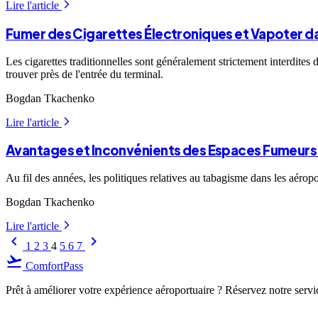
Lire l'article
arrow_forward_ios
Fumer des Cigarettes Électroniques et Vapoter da
Les cigarettes traditionnelles sont généralement strictement interdite
trouver près de l'entrée du terminal.
Bogdan Tkachenko
Lire l'article
arrow_forward_ios
Avantages et Inconvénients des Espaces Fumeurs
Au fil des années, les politiques relatives au tabagisme dans les aéro
Bogdan Tkachenko
Lire l'article
arrow_forward_ios
keyboard_arrow_left
keyboard_arrow_right
1
2
3
4
5
6
7
flight_takeoff
ComfortPass
Prêt à améliorer votre expérience aéroportuaire ? Réservez notre servi