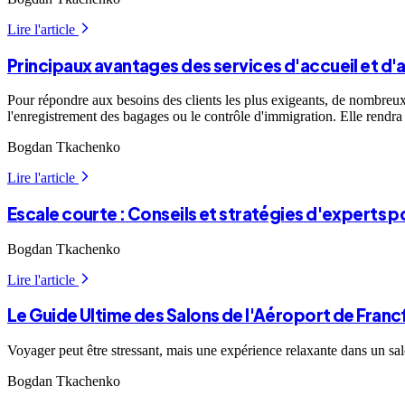
Lire l'article
arrow_forward_ios
Principaux avantages des services d'accueil et
Pour répondre aux besoins des clients les plus exigeants, de nombreux
l'enregistrement des bagages ou le contrôle d'immigration. Elle rendra
Bogdan Tkachenko
Lire l'article
arrow_forward_ios
Escale courte : Conseils et stratégies d'experts 
Bogdan Tkachenko
Lire l'article
arrow_forward_ios
Le Guide Ultime des Salons de l'Aéroport de Franc
Voyager peut être stressant, mais une expérience relaxante dans un salo
Bogdan Tkachenko