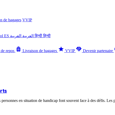
on de bagages
VVIP
ñol
ES
العربية
العربية
हिन्दी
हिन्दी
luggage
star
handshake
tr
 de repos
Livraison de bagages
VVIP
Devenir partenaire
rts
s personnes en situation de handicap font souvent face à des défis. Les 