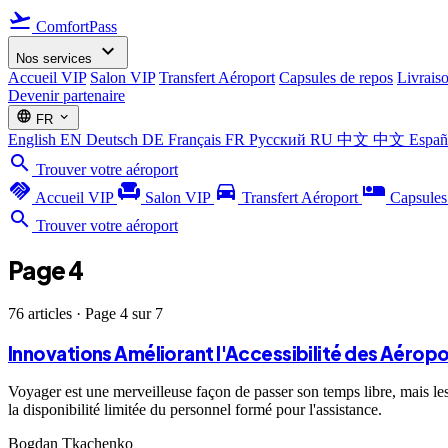
flight_takeoff
ComfortPass
expand_more
Nos services
Accueil VIP
Salon VIP
Transfert Aéroport
Capsules de repos
Livrais
Devenir partenaire
language
expand_more
FR
English
EN
Deutsch
DE
Français
FR
Русский
RU
中文
中文
Espa
search
Trouver votre aéroport
handshake
chair
directions_car
airline_seat_individual_suite
Accueil VIP
Salon VIP
Transfert Aéroport
Capsules
search
Trouver votre aéroport
Page 4
76 articles · Page 4 sur 7
Innovations Améliorant l'Accessibilité des Aéropo
Voyager est une merveilleuse façon de passer son temps libre, mais le
la disponibilité limitée du personnel formé pour l'assistance.
Bogdan Tkachenko