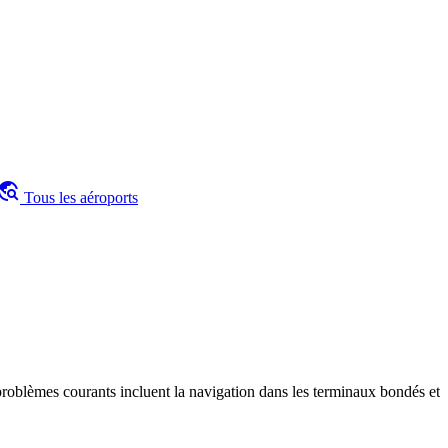
avel_explore
Tous les aéroports
problèmes courants incluent la navigation dans les terminaux bondés et