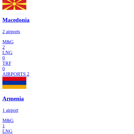
Macedonia
2 airports
M&G
2
LNG
0
TRF
0
AIRPORTS
2
Armenia
1 airport
M&G
1
LNG