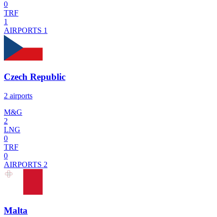
0
TRF
1
AIRPORTS
1
Czech Republic
2 airports
M&G
2
LNG
0
TRF
0
AIRPORTS
2
Malta