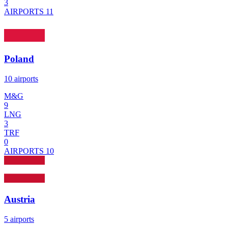
3
AIRPORTS
11
Poland
10 airports
M&G
9
LNG
3
TRF
0
AIRPORTS
10
Austria
5 airports