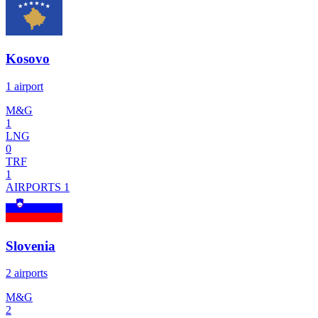
Kosovo
1 airport
M&G
1
LNG
0
TRF
1
AIRPORTS
1
Slovenia
2 airports
M&G
2