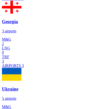
Georgia
3 airports
M&G
2
LNG
0
TRF
3
AIRPORTS
3
Ukraine
5 airports
M&G