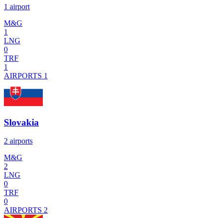
1 airport
M&G
1
LNG
0
TRF
1
AIRPORTS
1
Slovakia
2 airports
M&G
2
LNG
0
TRF
0
AIRPORTS
2