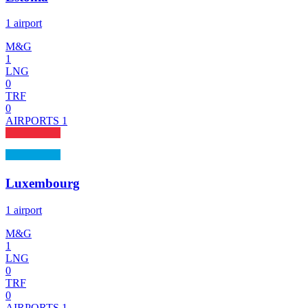
1 airport
M&G
1
LNG
0
TRF
0
AIRPORTS
1
Luxembourg
1 airport
M&G
1
LNG
0
TRF
0
AIRPORTS
1