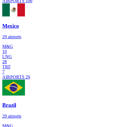
AIRPORTS
106
Mexico
29 airports
M&G
10
LNG
28
TRF
7
AIRPORTS
29
Brazil
29 airports
M&G