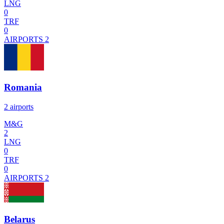
LNG
0
TRF
0
AIRPORTS
2
Romania
2 airports
M&G
2
LNG
0
TRF
0
AIRPORTS
2
Belarus