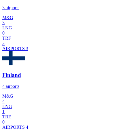
3 airports
M&G
3
LNG
0
TRF
3
AIRPORTS
3
Finland
4 airports
M&G
4
LNG
1
TRF
0
AIRPORTS
4