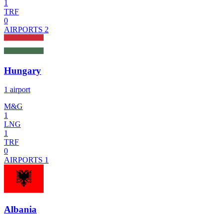
1
TRF
0
AIRPORTS
2
Hungary
1 airport
M&G
1
LNG
1
TRF
0
AIRPORTS
1
Albania