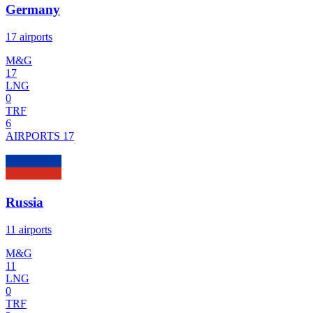
Germany
17 airports
M&G
17
LNG
0
TRF
6
AIRPORTS
17
Russia
11 airports
M&G
11
LNG
0
TRF