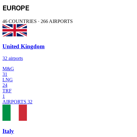
EUROPE
46 COUNTRIES · 266 AIRPORTS
United Kingdom
32 airports
M&G
31
LNG
24
TRF
1
AIRPORTS
32
Italy