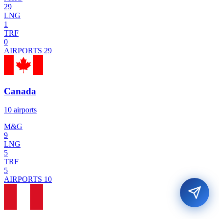
29
LNG
1
TRF
0
AIRPORTS
29
Canada
10 airports
M&G
9
LNG
5
TRF
5
AIRPORTS
10