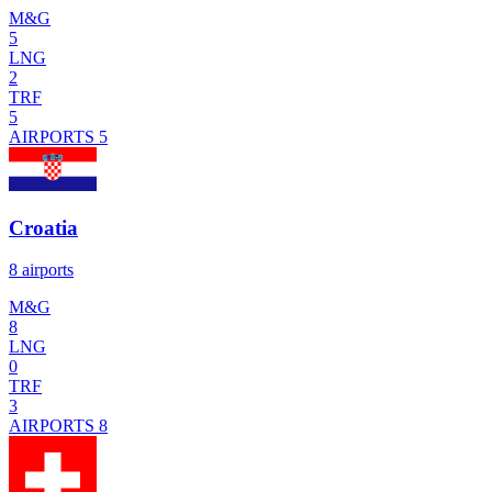
M&G
5
LNG
2
TRF
5
AIRPORTS
5
Croatia
8 airports
M&G
8
LNG
0
TRF
3
AIRPORTS
8