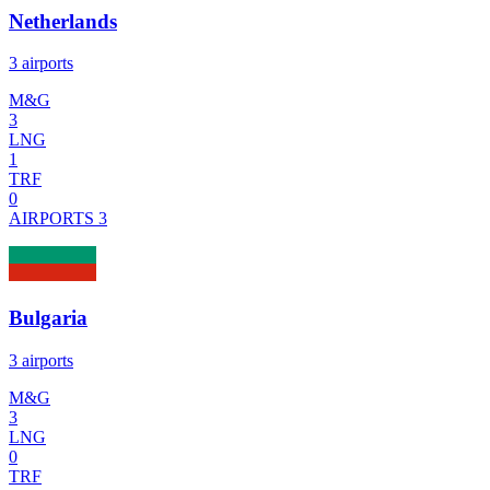
Netherlands
3 airports
M&G
3
LNG
1
TRF
0
AIRPORTS
3
Bulgaria
3 airports
M&G
3
LNG
0
TRF