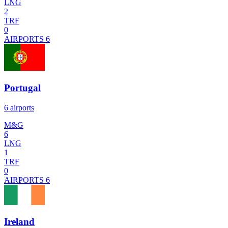
LNG
2
TRF
0
AIRPORTS
6
Portugal
6 airports
M&G
6
LNG
1
TRF
0
AIRPORTS
6
Ireland