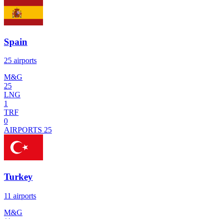
Spain
25 airports
M&G
25
LNG
1
TRF
0
AIRPORTS
25
Turkey
11 airports
M&G