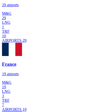
29 airports
M&G
29
LNG
1
TRF
10
AIRPORTS
29
France
19 airports
M&G
19
LNG
3
TRF
7
AIRPORTS
19