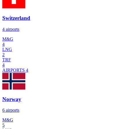
Switzerland
4 airports
M&G
4
LNG
2
TRF
4
AIRPORTS
4
Norway
6 airports
M&G
5