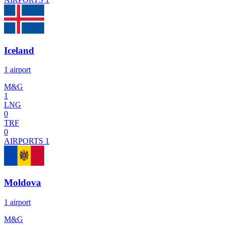
Iceland
1 airport
M&G
1
LNG
0
TRF
0
AIRPORTS
1
Moldova
1 airport
M&G