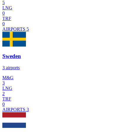
5
LNG
0
TRF
0
AIRPORTS
5
Sweden
3 airports
M&G
3
LNG
2
TRF
0
AIRPORTS
3