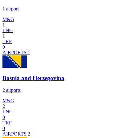
1 airport
M&G
1
LNG
1
TRF
0
AIRPORTS
1
Bosnia and Herzegovina
2 airports
M&G
2
LNG
0
TRF
0
AIRPORTS
2