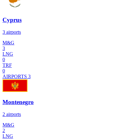
Cyprus
3 airports
M&G
3
LNG
0
TRF
0
AIRPORTS
3
Montenegro
2 airports
M&G
2
LNG