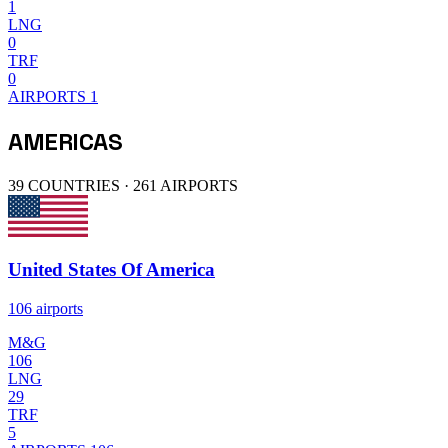
1
LNG
0
TRF
0
AIRPORTS
1
AMERICAS
39 COUNTRIES · 261 AIRPORTS
United States Of America
106 airports
M&G
106
LNG
29
TRF
5