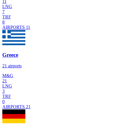
11
LNG
7
TRF
8
AIRPORTS
11
Greece
21 airports
M&G
21
LNG
3
TRF
0
AIRPORTS
21