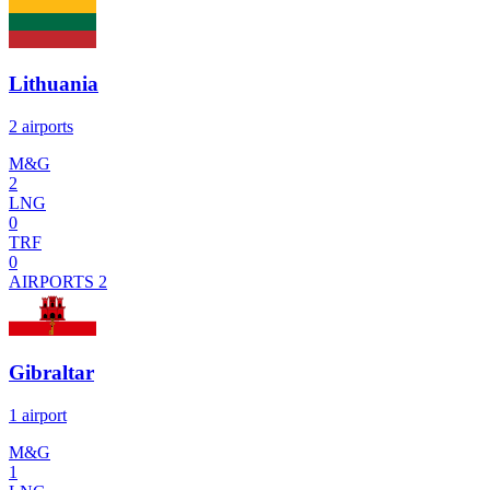
Lithuania
2 airports
M&G
2
LNG
0
TRF
0
AIRPORTS
2
Gibraltar
1 airport
M&G
1