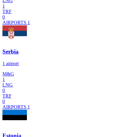
LNG
1
TRF
0
AIRPORTS
1
Serbia
1 airport
M&G
1
LNG
0
TRF
0
AIRPORTS
1
Estonia