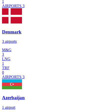
1
AIRPORTS
3
Denmark
3 airports
M&G
3
LNG
1
TRF
0
AIRPORTS
3
Azerbaijan
1 airport