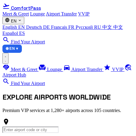
flight_takeoff
ComfortPass
Meet & Greet
Lounge
Airport Transfer
VVIP
language
expand_more
EN
English
EN
Deutsch
DE
Français
FR
Русский
RU
中文
中文
Español
ES
search
Find Your Airport
🌐 EN ▾
handshake
chair
directions_car
star
travel_explore
Meet & Greet
Lounge
Airport Transfer
VVIP
Airport Hub
search
Find Your Airport
EXPLORE
AIRPORTS
WORLDWIDE
Premium VIP services at 1,280+ airports across 105 countries.
location_on