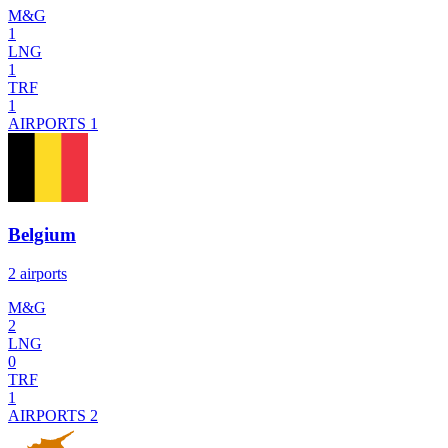
M&G
1
LNG
1
TRF
1
AIRPORTS
1
Belgium
2 airports
M&G
2
LNG
0
TRF
1
AIRPORTS
2